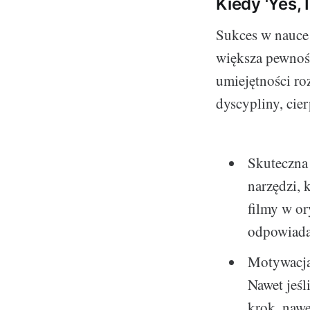
Kiedy 'Yes, I
Sukces w nauce 
większa pewność
umiejętności r
dyscypliny, cier
Skuteczna
narzędzi, 
filmy w or
odpowiada
Motywacja:
Nawet jeśl
krok, nawe