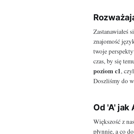
Rozważają
Zastanawiałeś s
znajomość język
twoje perspekty
czas, by się te
poziom c1
, czy
Doszliśmy do w
Od 'A' jak
Większość z nas
płynnie, a co d