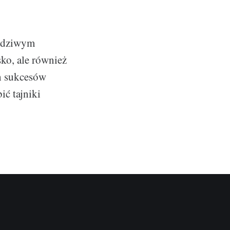
awdziwym
sko, ale również
ch sukcesów
ć tajniki