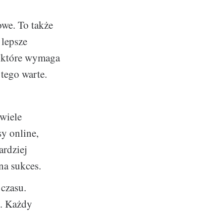
owe. To także
 lepsze
, które wymaga
 tego warte.
wiele
sy online,
ardziej
na sukces.
 czasu.
ę. Każdy