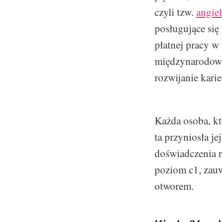
czyli tzw.
angie
posługujące się
płatnej pracy w
międzynarodowyc
rozwijanie karie
Każda osoba, kt
ta przyniosła je
doświadczenia r
poziom c1, zauw
otworem.