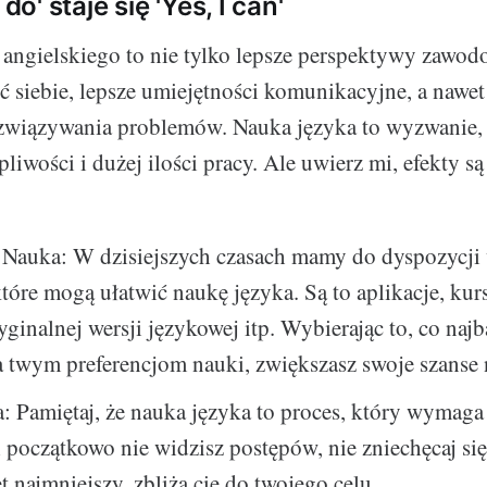
 do' staje się 'Yes, I can'
angielskiego to nie tylko lepsze perspektywy zawod
 siebie, lepsze umiejętności komunikacyjne, a nawet
ozwiązywania problemów. Nauka języka to wyzwanie
pliwości i dużej ilości pracy. Ale uwierz mi, efekty są
 Nauka: W dzisiejszych czasach mamy do dyspozycji 
które mogą ułatwić naukę języka. Są to aplikacje, kur
yginalnej wersji językowej itp. Wybierając to, co najb
 twym preferencjom nauki, zwiększasz swoje szanse 
 Pamiętaj, że nauka języka to proces, który wymaga
i początkowo nie widzisz postępów, nie zniechęcaj si
t najmniejszy, zbliża cię do twojego celu.