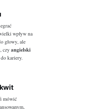
u
degrać
 wielki wpływ na
o głowy, ale
angielski
ć, czy
do kariery.
zkwit
afi mówić
awansowanym,