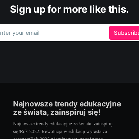
Sign up for more like this.
nter your email
Subscrib
Najnowsze trendy edukacyjne
ze świata, zainspiruj się!
Najnowsze trendy edukacyjne ze świata, zainspiruj
się!Rok 2022: Rewolucja w edukacji wyrasta za
oceanemRok 2022 zdominowany został przez