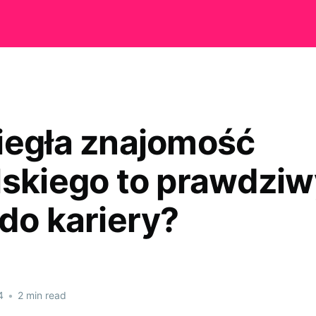
iegła znajomość
lskiego to prawdziw
 do kariery?
4
•
2 min read