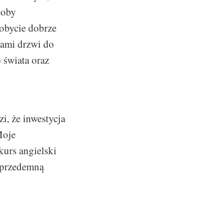
soby
dobycie dobrze
nami drzwi do
 świata oraz
i, że inwestycja
Moje
kurs angielski
y przedemną