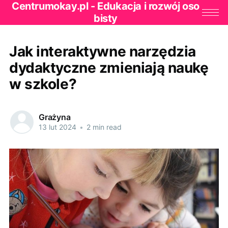
Centrumokay.pl - Edukacja i rozwój oso
bisty
Jak interaktywne narzędzia
dydaktyczne zmieniają naukę
w szkole?
Grażyna
13 lut 2024
•
2 min read