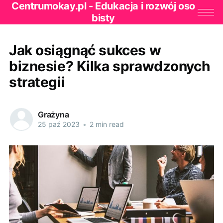
Centrumokay.pl - Edukacja i rozwój oso
bisty
Jak osiągnąć sukces w
biznesie? Kilka sprawdzonych
strategii
Grażyna
25 paź 2023
•
2 min read