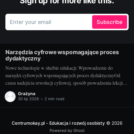
Sign up for more like this.
Enter your email
Subscribe
Narzędzia cyfrowe wspomagające proces
dydaktyczny
Nowe technologie w służbie edukacji: Wprowadzenie do
narzędzi cyfrowych wspomagających proces dydaktycznyOd
czasu nadejścia rewolucji cyfrowej, sposób prowadzenia lekcji
przechodzi gwałtowną transformację. Narzędzia cyfrowe, takie
Grażyna
jak programy edukacyjne, aplikacje czy platformy e-learningowe,
30 lip 2026
•
2 min read
są coraz częściej wykorzystywane w procesie edukacji. Te
innowacyjne rozwiązania umożliwiają nauczycielom poszerzenie
swojej oferty dydaktycznej i ułatwiają
Centrumokay.pl - Edukacja i rozwój osobisty
© 2026
Powered by Ghost