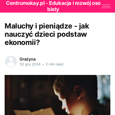
Centrumokay.pl - Edukacja i rozwój oso
bisty
Maluchy i pieniądze - jak
nauczyć dzieci podstaw
ekonomii?
Grażyna
30 gru 2024
•
2 min read