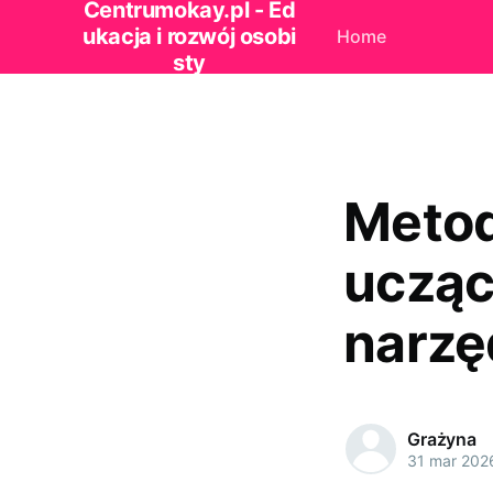
Centrumokay.pl - Ed
ukacja i rozwój osobi
Home
sty
Metod
uczący
narzę
Grażyna
31 mar 202