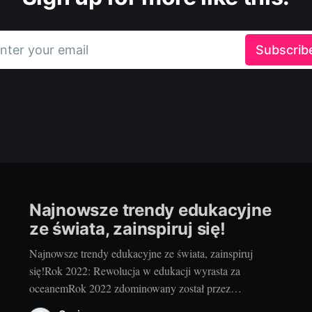
nter your email
Subscrib
Najnowsze trendy edukacyjne
ze świata, zainspiruj się!
Najnowsze trendy edukacyjne ze świata, zainspiruj
się!Rok 2022: Rewolucja w edukacji wyrasta za
oceanemRok 2022 zdominowany został przez
innowacyjne trendy w edukacji, które wyrosły za