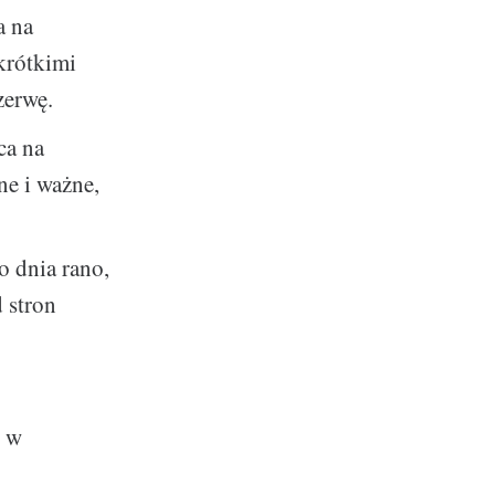
a na
krótkimi
zerwę.
ca na
lne i ważne,
o dnia rano,
 stron
c w