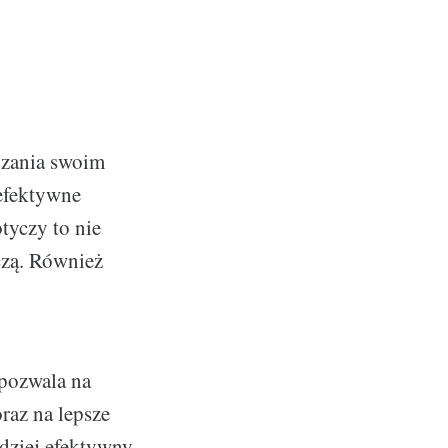
dzania swoim
 efektywne
tyczy to nie
czą. Również
 pozwala na
raz na lepsze
rdziej efektywny