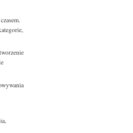
 czasem.
ategorie,
 tworzenie
ie
chowywania
ia,