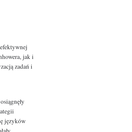
 efektywnej
howera, jak i
zacją zadań i
 osiągnęły
ategii
ię języków
ołały