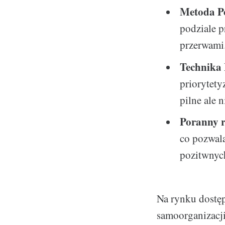
Metoda 
podziale 
przerwami.
Technika
priorytetyz
pilne ale 
Poranny r
co pozwala
pozitwnyc
Na rynku dostęp
samoorganizacj