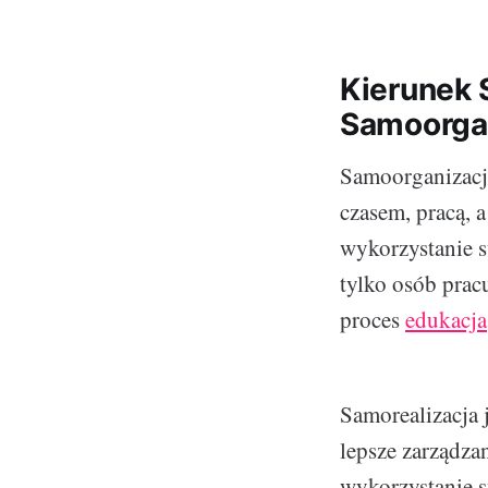
Kierunek
Samoorgan
Samoorganizacja
czasem, pracą, 
wykorzystanie s
tylko osób prac
proces
edukacja
Samorealizacja 
lepsze zarządza
wykorzystanie s