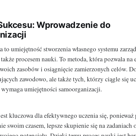
 Sukcesu: Wprowadzenie do
izacji
 to umiejętność stworzenia własnego systemu zarzą
a także procesem nauki. To metoda, która pozwala na
woich zasobów i osiągnięcie zamierzonych celów. Do
ujących zawodowo, ale także tych, którzy ciągle się u
wymaga umiejętności samoorganizacji.
jest kluczowa dla efektywnego uczenia się, ponieważ
nie swoim czasem, lepsze skupienie się na zadaniach o
wojego potencjału. Dzięki temu proces nauki jest ba