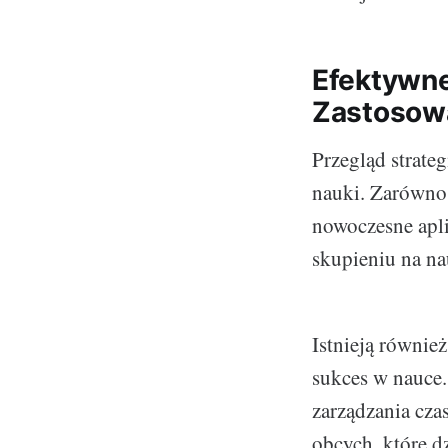
Efektywn
Zastosow
Przegląd strateg
nauki. Zarówno 
nowoczesne apli
skupieniu na na
Istnieją równie
sukces w nauce.
zarządzania cza
obcych, które dz