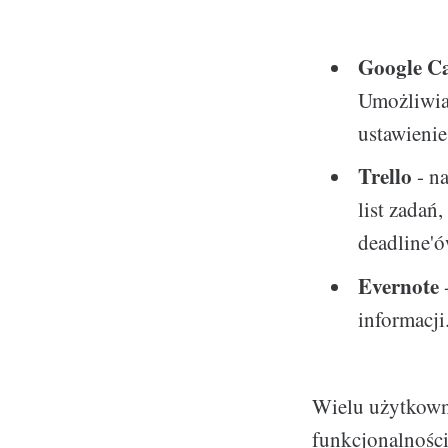
Google C
Umożliwia
ustawieni
Trello
- na
list zadań
deadline'ó
Evernote
-
informacji
Wielu użytkowni
funkcjonalności