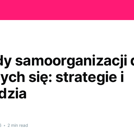
y samoorganizacji 
ch się: strategie i
dzia
6
•
2 min read