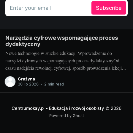
Enter your email
Subscribe
Narzędzia cyfrowe wspomagające proces
dydaktyczny
Nowe technologie w służbie edukacji: Wprowadzenie do
narzędzi cyfrowych wspomagających proces dydaktycznyOd
czasu nadejścia rewolucji cyfrowej, sposób prowadzenia lekcji
przechodzi gwałtowną transformację. Narzędzia cyfrowe, takie
Grażyna
jak programy edukacyjne, aplikacje czy platformy e-learningowe,
30 lip 2026
•
2 min read
są coraz częściej wykorzystywane w procesie edukacji. Te
innowacyjne rozwiązania umożliwiają nauczycielom poszerzenie
swojej oferty dydaktycznej i ułatwiają
Centrumokay.pl - Edukacja i rozwój osobisty
© 2026
Powered by Ghost