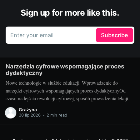
Sign up for more like this.
Enter your email
Subscribe
Narzędzia cyfrowe wspomagające proces
dydaktyczny
Nowe technologie w służbie edukacji: Wprowadzenie do
narzędzi cyfrowych wspomagających proces dydaktycznyOd
czasu nadejścia rewolucji cyfrowej, sposób prowadzenia lekcji
przechodzi gwałtowną transformację. Narzędzia cyfrowe, takie
Grażyna
jak programy edukacyjne, aplikacje czy platformy e-learningowe,
30 lip 2026
•
2 min read
są coraz częściej wykorzystywane w procesie edukacji. Te
innowacyjne rozwiązania umożliwiają nauczycielom poszerzenie
swojej oferty dydaktycznej i ułatwiają