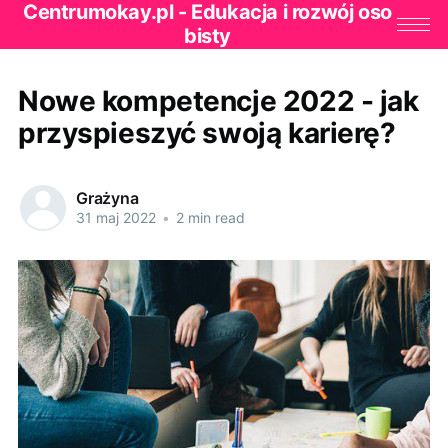
Centrumokay.pl - Edukacja i rozwój oso
bisty
Nowe kompetencje 2022 - jak
przyspieszyć swoją karierę?
Grażyna
31 maj 2022
•
2 min read