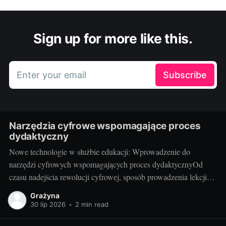
Sign up for more like this.
Enter your email
Subscribe
Narzędzia cyfrowe wspomagające proces
dydaktyczny
Nowe technologie w służbie edukacji: Wprowadzenie do
narzędzi cyfrowych wspomagających proces dydaktycznyOd
czasu nadejścia rewolucji cyfrowej, sposób prowadzenia lekcji
przechodzi gwałtowną transformację. Narzędzia cyfrowe, takie
Grażyna
jak programy edukacyjne, aplikacje czy platformy e-learningowe,
30 lip 2026
•
2 min read
są coraz częściej wykorzystywane w procesie edukacji. Te