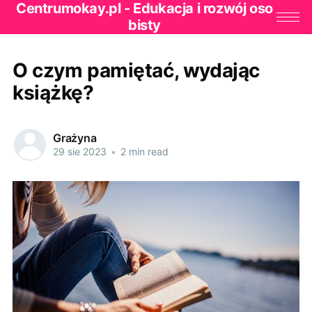
Centrumokay.pl - Edukacja i rozwój oso
bisty
O czym pamiętać, wydając
książkę?
Grażyna
29 sie 2023
•
2 min read