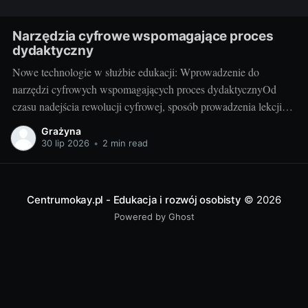
Narzędzia cyfrowe wspomagające proces
dydaktyczny
Nowe technologie w służbie edukacji: Wprowadzenie do
narzędzi cyfrowych wspomagających proces dydaktycznyOd
czasu nadejścia rewolucji cyfrowej, sposób prowadzenia lekcji
przechodzi gwałtowną transformację. Narzędzia cyfrowe, takie
Grażyna
jak programy edukacyjne, aplikacje czy platformy e-learningowe,
30 lip 2026
•
2 min read
są coraz częściej wykorzystywane w procesie edukacji. Te
innowacyjne rozwiązania umożliwiają nauczycielom poszerzenie
swojej oferty dydaktycznej i ułatwiają
Centrumokay.pl - Edukacja i rozwój osobisty
© 2026
Powered by Ghost