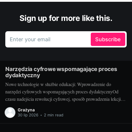
Sign up for more like this.
Enter your email
Subscribe
Narzędzia cyfrowe wspomagające proces
dydaktyczny
Nowe technologie w służbie edukacji: Wprowadzenie do
narzędzi cyfrowych wspomagających proces dydaktycznyOd
czasu nadejścia rewolucji cyfrowej, sposób prowadzenia lekcji
przechodzi gwałtowną transformację. Narzędzia cyfrowe, takie
Grażyna
jak programy edukacyjne, aplikacje czy platformy e-learningowe,
30 lip 2026
•
2 min read
są coraz częściej wykorzystywane w procesie edukacji. Te
innowacyjne rozwiązania umożliwiają nauczycielom poszerzenie