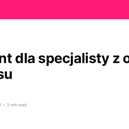
t dla specjalisty z 
su
2
•
2 min read