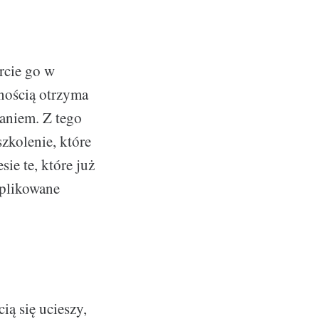
rcie go w
nością otrzyma
aniem. Z tego
zkolenie, które
ie te, które już
mplikowane
ą się ucieszy,