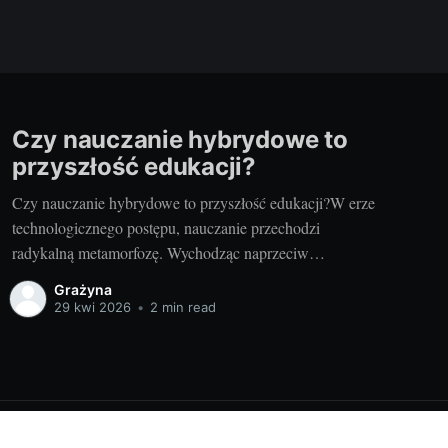
Czy nauczanie hybrydowe to
przyszłość edukacji?
Czy nauczanie hybrydowe to przyszłość edukacji?W erze
technologicznego postępu, nauczanie przechodzi
radykalną metamorfozę. Wychodząc naprzeciw
potrzebom zarówno nauczycieli, jak i uczniów, coraz
Grażyna
bardziej popularne staje się nauczanie hybrydowe,
29 kwi 2026
•
2 min read
łączące tradycyjne metody kształcenia z elementami
nauczania online. Zmieniający się rynek edukacji
sprawia, że szkoły i uczelnie poszukują nowych,
efektywnych sposobów