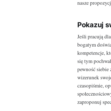
nasze propozycj
Pokazuj s
Jeśli pracują dl
bogatym doświa
kompetencje, któ
się tym pochwal
pewność siebie 
wizerunek swoj
czasopiśmie, o
społecznościow
zaproponuj specj