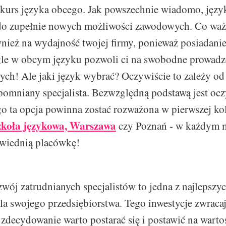
kurs języka obcego. Jak powszechnie wiadomo, język
do zupełnie nowych możliwości zawodowych. Co ważn
wnież na wydajność twojej firmy, ponieważ posiadanie
le w obcym języku pozwoli ci na swobodne prowadz
h! Ale jaki język wybrać? Oczywiście to zależy od 
omniany specjalista. Bezwzględną podstawą jest ocz
ego ta opcja powinna zostać rozważona w pierwszej kol
zkoła językowa, Warszawa
czy Poznań - w każdym m
owiednią placówkę!
zwój zatrudnianych specjalistów to jedna z najlepszyc
la swojego przedsiębiorstwa. Tego inwestycje zwracaj
 zdecydowanie warto postarać się i postawić na wart