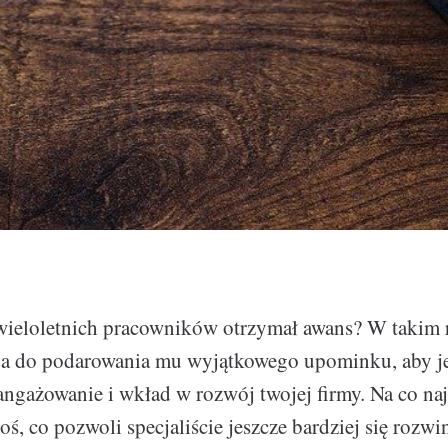
wieloletnich pracowników otrzymał awans? W takim ra
ja do podarowania mu wyjątkowego upominku, aby je
angażowanie i wkład w rozwój twojej firmy. Na co naj
ś, co pozwoli specjaliście jeszcze bardziej się rozwi