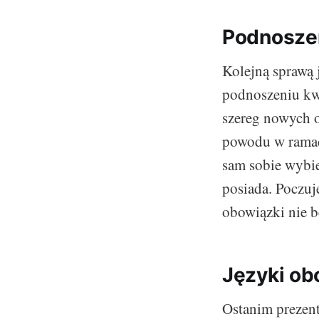
Podnosze
Kolejną sprawą 
podnoszeniu kw
szereg nowych 
powodu w ramach
sam sobie wybie
posiada. Poczu
obowiązki nie bę
Języki ob
Ostanim prezent