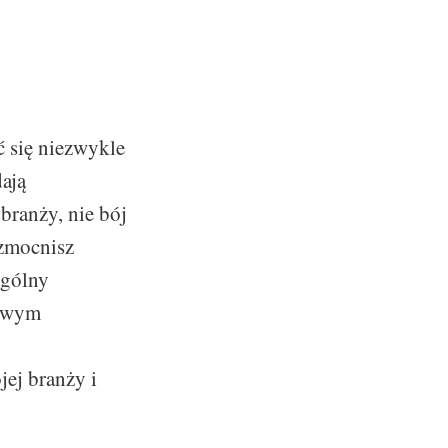
ć się niezwykle
ają
 branży, nie bój
wzmocnisz
ogólny
żowym
ej branży i