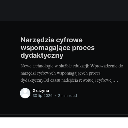
Narzędzia cyfrowe
wspomagające proces
dydaktyczny
Nowe technologie w służbie edukacji: Wprowadzenie do
narzędzi cyfrowych wspomagających proces
dydaktycznyOd czasu nadejścia rewolucji cyfrowej,
sposób prowadzenia lekcji przechodzi gwałtowną
Grażyna
transformację. Narzędzia cyfrowe, takie jak programy
30 lip 2026
•
2 min read
edukacyjne, aplikacje czy platformy e-learningowe, są
coraz częściej wykorzystywane w procesie edukacji. Te
innowacyjne rozwiązania umożliwiają nauczycielom
poszerzenie swojej oferty dydaktycznej i ułatwiają