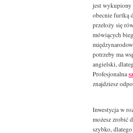
jest wykupiony 
obecnie furtką 
przełoży się ró
mówiących bieg
międzynarodowyc
potrzeby ma wsp
angielski, dlat
s
Profesjonalna
znajdziesz odp
Inwestycja w ro
możesz zrobić d
szybko, dlatego