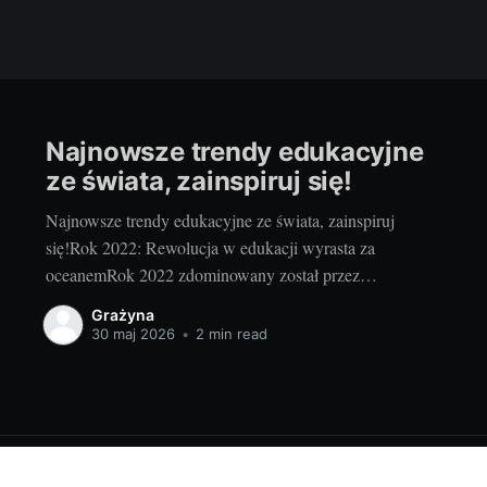
Najnowsze trendy edukacyjne
ze świata, zainspiruj się!
Najnowsze trendy edukacyjne ze świata, zainspiruj
się!Rok 2022: Rewolucja w edukacji wyrasta za
oceanemRok 2022 zdominowany został przez
innowacyjne trendy w edukacji, które wyrosły za
Grażyna
oceanem. Szeroka gama kreatywnych rozwiązań
30 maj 2026
•
2 min read
wprowadzanych od wschodnich wybrzeży Stanów
Zjednoczonych po odległe rejony Australii stanowi
prawdziwą rewolucję w nauczaniu. Ale skąd te nowinki