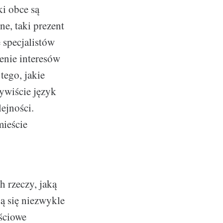
i obce są
e, taki prezent
 specjalistów
enie interesów
tego, jakie
ywiście język
ejności.
ieście
h rzeczy, jaką
ą się niezwykle
ościowe