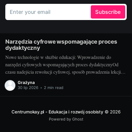
Enter your email
Subscribe
Narzędzia cyfrowe wspomagające proces
dydaktyczny
Nowe technologie w służbie edukacji: Wprowadzenie do
narzędzi cyfrowych wspomagających proces dydaktycznyOd
czasu nadejścia rewolucji cyfrowej, sposób prowadzenia lekcji
przechodzi gwałtowną transformację. Narzędzia cyfrowe, takie
Grażyna
jak programy edukacyjne, aplikacje czy platformy e-learningowe,
30 lip 2026
•
2 min read
są coraz częściej wykorzystywane w procesie edukacji. Te
innowacyjne rozwiązania umożliwiają nauczycielom poszerzenie
swojej oferty dydaktycznej i ułatwiają
Centrumokay.pl - Edukacja i rozwój osobisty
© 2026
Powered by Ghost