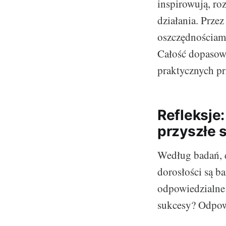
inspirowują, ro
działania. Prze
oszczędnościami
Całość dopasowan
praktycznych pr
Refleksje
przyszłe 
Według badań, d
dorosłości są b
odpowiedzialne 
sukcesy? Odpow