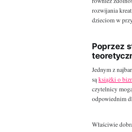
również zdolnoś
rozwijania krea
dzieciom w przy
Poprzez s
teoretycz
Jednym z najba
są
książki o bizn
czytelnicy mogą
odpowiednim dl
Właściwie dobra