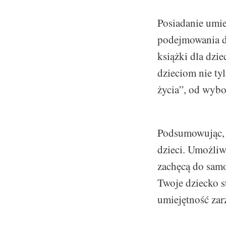
Posiadanie umie
podejmowania de
książki dla dzi
dzieciom nie ty
życia”, od wybo
Podsumowując, w
dzieci. Umożliw
zachęcą do samo
Twoje dziecko st
umiejętność zar