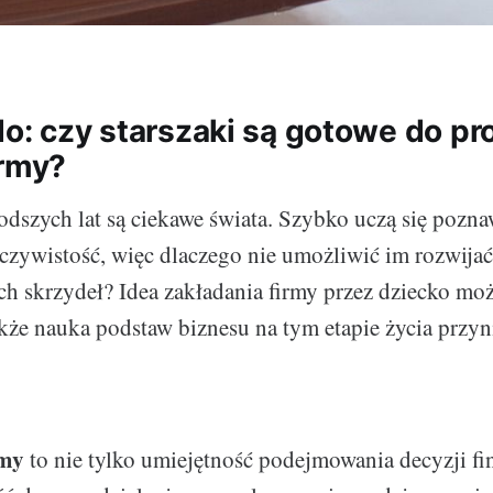
do: czy starszaki są gotowe do p
irmy?
odszych lat są ciekawe świata. Szybko uczą się pozna
zeczywistość, więc dlaczego nie umożliwić im rozwija
ch skrzydeł? Idea zakładania firmy przez dziecko mo
akże nauka podstaw biznesu na tym etapie życia przyn
rmy
to nie tylko umiejętność podejmowania decyzji fi