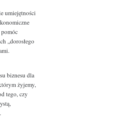
ie umiejętności
 ekonomiczne
gą pomóc
ach „dorosłego
ami.
su biznesu dla
 którym żyjemy,
od tego, czy
ystą,
.