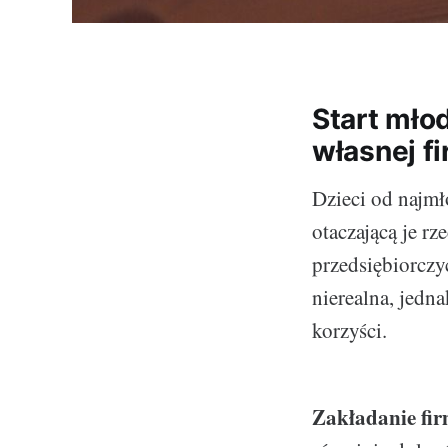
Start mło
własnej f
Dzieci od najmł
otaczającą je r
przedsiębiorczy
nierealna, jedn
korzyści.
Zakładanie fi