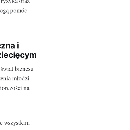
 ryzyka oraz
 mogą pomóc
zna i
ziecięcym
świat biznesu
zenia młodzi
iorczości na
de wszystkim