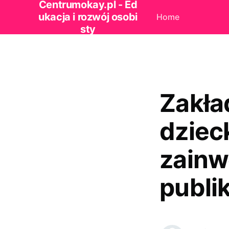
Centrumokay.pl - Ed
ukacja i rozwój osobi
Home
sty
Zakła
dziec
zainw
publi