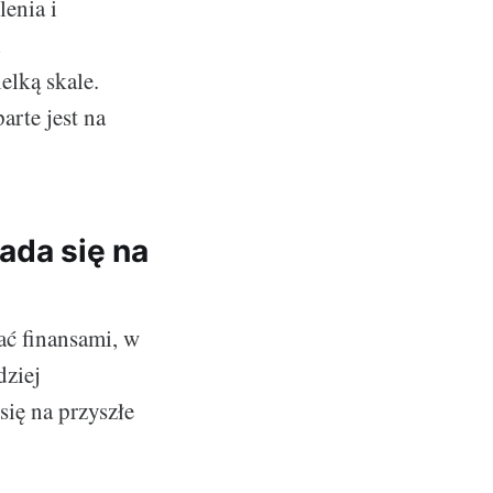
enia i
i
elką skale.
arte jest na
ada się na
ać finansami, w
dziej
ię na przyszłe