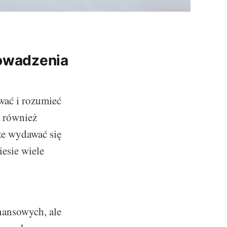
rowadzenia
wać i rozumieć
ć również
że wydawać się
iesie wiele
nansowych, ale