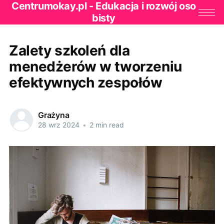
Centrumokay.pl - Edukacja i rozwój oso
bisty
Zalety szkoleń dla
menedżerów w tworzeniu
efektywnych zespołów
Grażyna
28 wrz 2024
•
2 min read