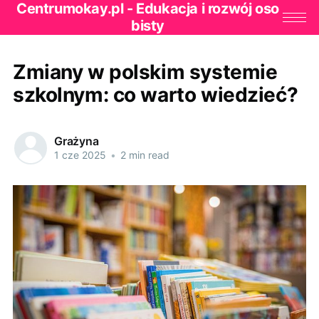
Centrumokay.pl - Edukacja i rozwój oso
bisty
Zmiany w polskim systemie
szkolnym: co warto wiedzieć?
Grażyna
1 cze 2025
•
2 min read